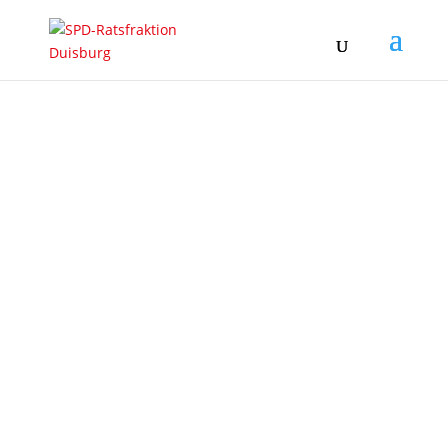
SPD-
RATSFRAKTION
DUISBURG
Wir machen Duisburg sozialer
und gerechter.
NEWSLETTER