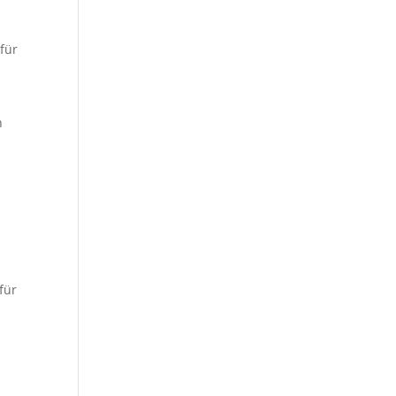
 für
n
n
für