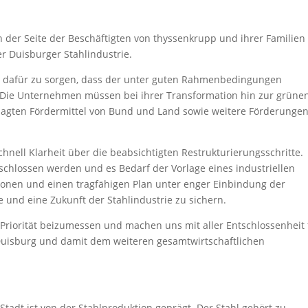
n der Seite der Beschäftigten von thyssenkrupp und ihrer Familien
er Duisburger Stahlindustrie.
ter dafür zu sorgen, dass der unter guten Rahmenbedingungen
. Die Unternehmen müssen bei ihrer Transformation hin zur grüne
esagten Fördermittel von Bund und Land sowie weitere Förderunge
ell Klarheit über die beabsichtigten Restrukturierungsschritte.
hlossen werden und es Bedarf der Vorlage eines industriellen
ionen und einen tragfähigen Plan unter enger Einbindung der
 und eine Zukunft der Stahlindustrie zu sichern.
Priorität beizumessen und machen uns mit aller Entschlossenheit 
 Duisburg und damit dem weiteren gesamtwirtschaftlichen
 Stadt ist von der Stahlproduktion geprägt. Der Stahl gehört zu