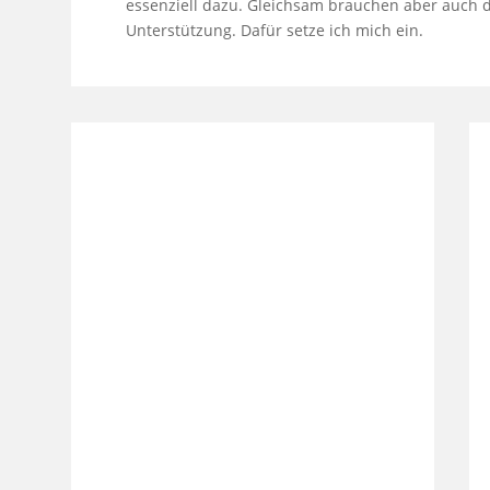
essenziell dazu. Gleichsam brauchen aber auch 
Unterstützung. Dafür setze ich mich ein.
0203/288247
daniela.hoffmann@spd-
duisburg.de
c/o SPD-Ratsfraktion,
Krummacherstr. 33, 47051
Duisburg
Wahlbezirk:
Overbruch/Vierlinden-Nord