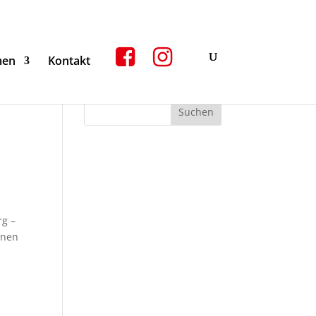
men
Kontakt
rg –
nnen