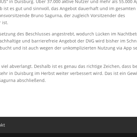
BUS“ in Duisburg. Über 37.000 aktive Nutzer und mehr als 55.000 
b ist es gut und sinnvoll, das Angebot dauerhaft und im gesamten
tionsvorsitzende Bruno Sagurna, der zugleich Vorsitzender des
ist.
setzung des Beschlusses angestrebt, wodurch Lücken im Nachtbet
achhaltige und barrierefreie Angebot der DVG wird bisher im Schni
ucht und ist auch wegen der unkomplizierten Nutzung via App s
iel abverlangt. Deshalb ist es genau das richtige Zeichen, dass be
ehr in Duisburg im Herbst weiter verbessert wird. Das ist ein Gew
 Sagurna abschließend.
akt