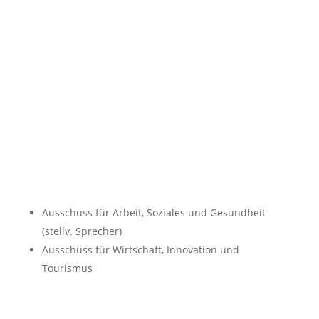
jannik.neuhaus@spd-duisburg.de
c/o SPD-Ratsfraktion, Krummacherstraße 33,
47051 Duisburg
Wahlbezirk:
Huckingen/Großenbaum-West
Ausschuss für Arbeit, Soziales und Gesundheit
(stellv. Sprecher)
Ausschuss für Wirtschaft, Innovation und
Tourismus