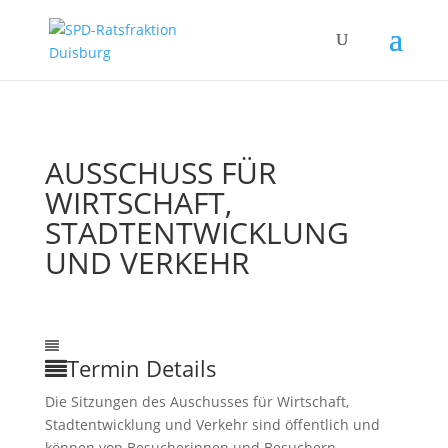
AUSSCHUSS FÜR
WIRTSCHAFT,
STADTENTWICKLUNG
UND VERKEHR
07
Feb.
3:00
11:00
Ausschuss für Wirtschaft,
Stadtentwicklung und Verkehr
Termin Details
Die Sitzungen des Auschusses für Wirtschaft,
Stadtentwicklung und Verkehr sind öffentlich und
können von Besucherinnen und Besuchern