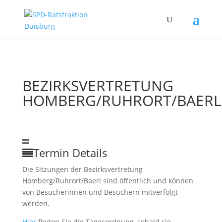
BEZIRKSVERTRETUNG
HOMBERG/RUHRORT/BAERL
07
Mai
4:00
11:00
Bezirksvertretung
Homberg/Ruhrort/Baerl
Termin Details
Die Sitzungen der Bezirksvertretung
Homberg/Ruhrort/Baerl sind öffentlich und können
von Besucherinnen und Besuchern mitverfolgt
werden.
Hier
finden Sie die Tagesordnung, sobald sie