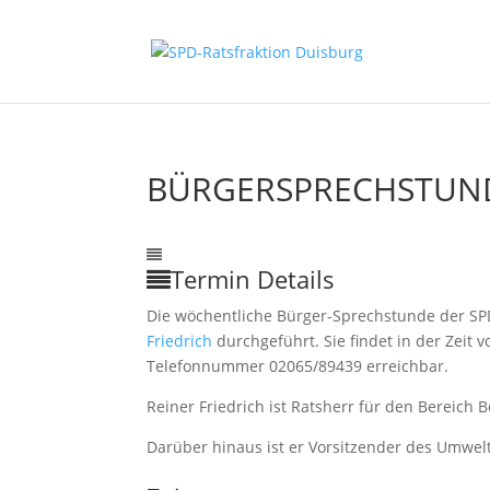
BÜRGERSPRECHSTUN
14
Mrz.
10:00
1:00
Bürgersprechstunde
mit Rei
Termin Details
Die wöchentliche Bürger-Sprechstunde der SP
Friedrich
durchgeführt. Sie findet in der Zeit vo
Telefonnummer 02065/89439 erreichbar.
Reiner Friedrich ist Ratsherr für den Bereic
Darüber hinaus ist er Vorsitzender des Umwel