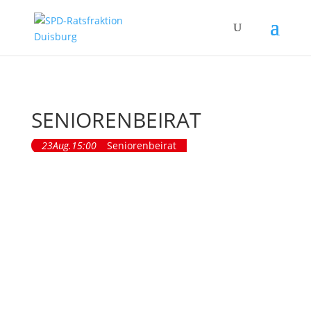
SENIORENBEIRAT
23
Aug.
15:00
Seniorenbeirat