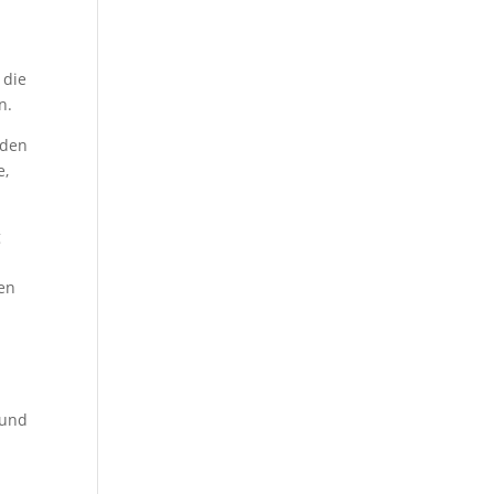
 die
n.
nden
e,
g
len
 und