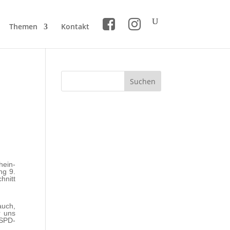
Themen
Kontakt
hein-
ng 9.
hnitt
auch,
r uns
 SPD-