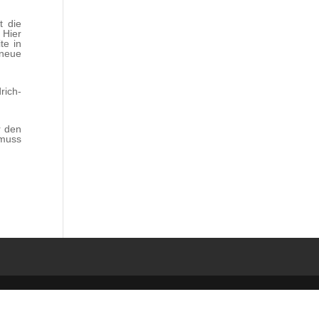
t die
 Hier
te in
neue
rich-
r den
 muss