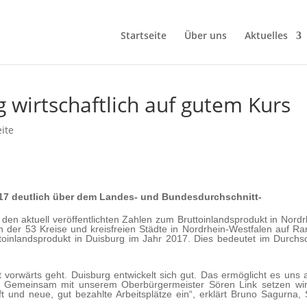
Startseite
Über uns
Aktuelles
 wirtschaftlich auf gutem Kurs
eite
017 deutlich über dem Landes- und Bundesdurchschnitt-
 den aktuell veröffentlichten Zahlen zum Bruttoinlandsprodukt in Nordr
ch der 53 Kreise und kreisfreien Städte in Nordrhein-Westfalen auf Ra
toinlandsprodukt in Duisburg im Jahr 2017. Dies bedeutet im Durchsc
t vorwärts geht. Duisburg entwickelt sich gut. Das ermöglicht es uns 
 Gemeinsam mit unserem Oberbürgermeister Sören Link setzen wi
t und neue, gut bezahlte Arbeitsplätze ein“, erklärt Bruno Sagurna,