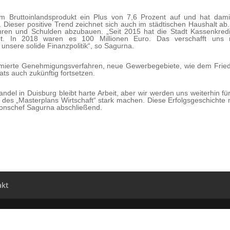
 Bruttoinlandsprodukt ein Plus von 7,6 Prozent auf und hat dami
 Dieser positive Trend zeichnet sich auch im städtischen Haushalt ab.
ühren und Schulden abzubauen. „Seit 2015 hat die Stadt Kassenkredi
t. In 2018 waren es 100 Millionen Euro. Das verschafft uns 
unsere solide Finanzpolitik“, so Sagurna.
imierte Genehmigungsverfahren, neue Gewerbegebiete, wie dem Fried
ts auch zukünftig fortsetzen.
wandel in Duisburg bleibt harte Arbeit, aber wir werden uns weiterhin fü
 des „Masterplans Wirtschaft“ stark machen. Diese Erfolgsgeschichte
ionschef Sagurna abschließend.
akt