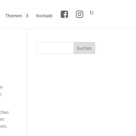
Themen
Kontakt
en
n
sches
en
zen.