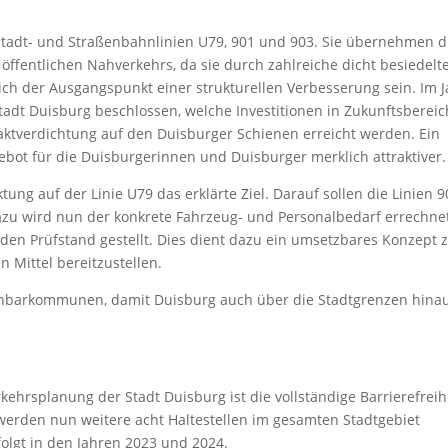
Stadt- und Straßenbahnlinien U79, 901 und 903. Sie übernehmen d
öffentlichen Nahverkehrs, da sie durch zahlreiche dicht besiedelt
lich der Ausgangspunkt einer strukturellen Verbesserung sein. Im 
Stadt Duisburg beschlossen, welche Investitionen in Zukunftsberei
aktverdichtung auf den Duisburger Schienen erreicht werden. Ein
ebot für die Duisburgerinnen und Duisburger merklich attraktiver.
tung auf der Linie U79 das erklärte Ziel. Darauf sollen die Linien 
azu wird nun der konkrete Fahrzeug- und Personalbedarf errechne
en Prüfstand gestellt. Dies dient dazu ein umsetzbares Konzept 
n Mittel bereitzustellen.
chbarkommunen, damit Duisburg auch über die Stadtgrenzen hina
kehrsplanung der Stadt Duisburg ist die vollständige Barrierefreih
erden nun weitere acht Haltestellen im gesamten Stadtgebiet
olgt in den Jahren 2023 und 2024.