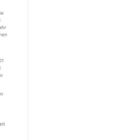
ie
e
Jahr
chen
901
t
zu
us
eit