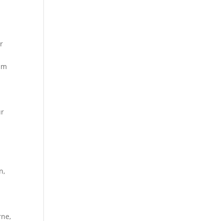
r
sam
d
ur
n,
rne,