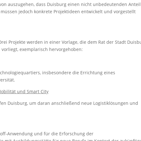
avon auszugehen, dass Duisburg einen nicht unbedeutenden Anteil
 müssen jedoch konkrete Projektideen entwickelt und vorgestellt
 Drei Projekte werden in einer Vorlage, die dem Rat der Stadt Duisb
vorliegt, exemplarisch hervorgehoben:
chnologiequartiers, insbesondere die Errichtung eines
rsität.
Mobilität und Smart City
afen Duisburg, um daran anschließend neue Logistiklösungen und
toff-Anwendung und für die Erforschung der
ie mit Ausbildungsstätte für neue Berufe im Kontext der zukünftig