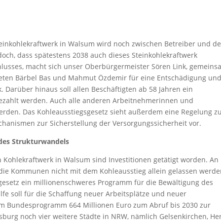
einkohlekraftwerk in Walsum wird noch zwischen Betreiber und de
doch, dass spätestens 2038 auch dieses Steinkohlekraftwerk
hlusses, macht sich unser Oberbürgermeister Sören Link, gemein
eten Bärbel Bas und Mahmut Özdemir für eine Entschädigung un
. Darüber hinaus soll allen Beschäftigten ab 58 Jahren ein
ezahlt werden. Auch alle anderen Arbeitnehmerinnen und
werden. Das Kohleausstiegsgesetz sieht außerdem eine Regelung z
hanismen zur Sicherstellung der Versorgungssicherheit vor.
 des Strukturwandels
 Kohlekraftwerk in Walsum sind Investitionen getätigt worden. An
 die Kommunen nicht mit dem Kohleausstieg allein gelassen werde
gesetz ein millionenschweres Programm für die Bewältigung des
lfe soll für die Schaffung neuer Arbeitsplätze und neuer
m Bundesprogramm 664 Millionen Euro zum Abruf bis 2030 zur
burg noch vier weitere Städte in NRW, nämlich Gelsenkirchen, He