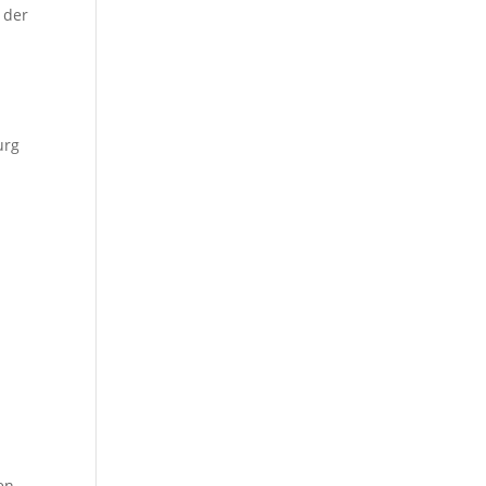
 der
urg
en