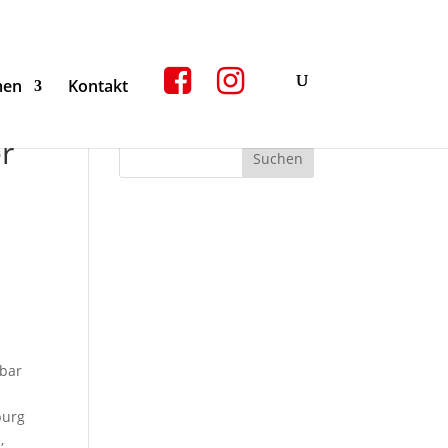
men
Kontakt
er
lbar
burg
,